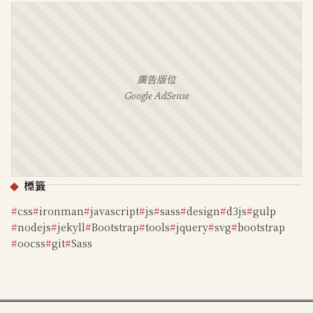
廣告版位
Google AdSense
標籤
css
ironman
javascript
js
sass
design
d3js
gulp
nodejs
jekyll
Bootstrap
tools
jquery
svg
bootstrap
oocss
git
Sass