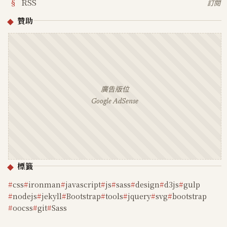
RSS
訂閱
贊助
廣告版位
Google AdSense
標籤
css
ironman
javascript
js
sass
design
d3js
gulp
nodejs
jekyll
Bootstrap
tools
jquery
svg
bootstrap
oocss
git
Sass