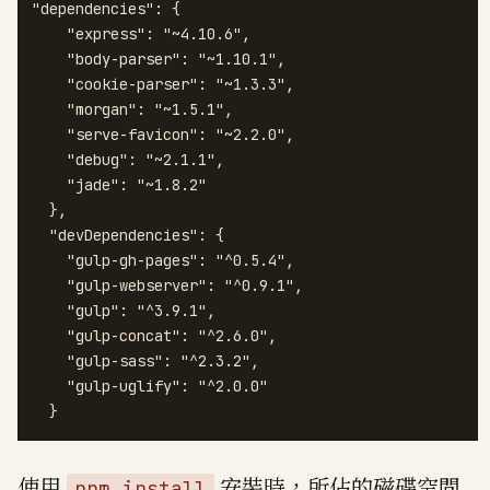
"dependencies": {

    "express": "~4.10.6",

    "body-parser": "~1.10.1",

    "cookie-parser": "~1.3.3",

    "morgan": "~1.5.1",

    "serve-favicon": "~2.2.0",

    "debug": "~2.1.1",

    "jade": "~1.8.2"

  },

  "devDependencies": {

    "gulp-gh-pages": "^0.5.4",

    "gulp-webserver": "^0.9.1",

    "gulp": "^3.9.1",

    "gulp-concat": "^2.6.0",

    "gulp-sass": "^2.3.2",

    "gulp-uglify": "^2.0.0"

  }
使用
安裝時，所佔的磁碟空間
npm install