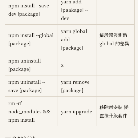
yarn add
npm install --save-
[paakage] --
dev [package]
dev
yarn global
npm install --global
這段還沒測過
add
[package]
global 的差異
[package]
npm uninstall
x
[package]
npm uninstall --
yarn remove
save [package]
[package]
rm -rf
移除再安裝 變
node_modules &&
yarn upgrade
直接升級套件
npm install