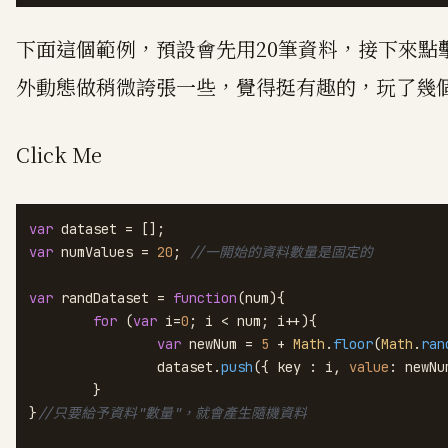
下面這個範例，預設會先用20筆資料，接下來點擊
外動態做稍微誇張一些，覺得挺有趣的，玩了幾
Click Me
var
var
 numValues = 
20
; 
//一開始的資料數量是固定的
var
 randDataset = 
function
(
num
){

for
 (
var
 i=
0
; i < num; i++){

var
 newNum = 
5
 + 
Math
.
floor
(
Math
.
ran
		dataset.
push
({ key : i, 
value
: newNu
	}

}
//只要給予資料"數量"，就會產生隨機資料