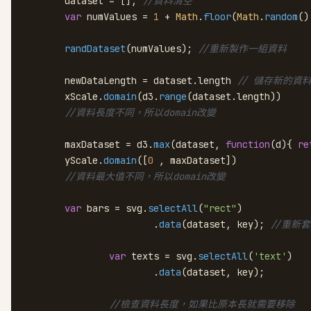
	dataset = []; 
//資料清空
var
 numValues = 
1
 + 
Math
.
floor
(
Math
.
random
()
randDataset
(numValues); 
//重新製作一組資料
	newDataLength = dataset.
length
// 儲存新的資
	xScale.
domain
(d3.
range
(dataset.
length
))

//資料長度不同，所以domain改變
	maxDataset = d3.
max
(dataset, 
function
(
d
){ 
re
	yScale.
domain
([
0
 , maxDataset])

//資料最大值不同，所以domain改變
var
 bars = svg.
selectAll
(
"rect"
)

			.
data
(dataset, key); 
//重新
var
 texts = svg.
selectAll
(
'text'
)

			.
data
(dataset, key);

//檢查資料長度，如果比原本長就需要移除