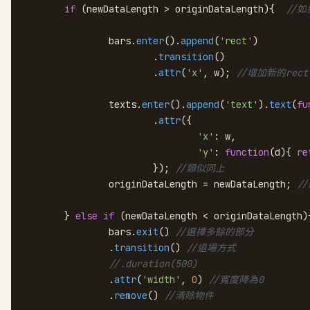
if
 (newDataLength > originDataLength){  
//
		bars.
enter
().
append
(
'rect'
)

			.
transition
()

			.
attr
(
'x'
, w); 
//增加新的re
		texts.
enter
().
append
(
'text'
).
text
(
fu
			.
attr
({

'x'
: w,

'y'
: 
function
(
d
){ 
re
			}); 
//類似同上
		originDataLength = newDataLength; 
/
	} 
else
if
 (newDataLength < originDataLength){
		bars.
exit
() 
//選擇多餘的部分
		.
transition
() 
//退場方式
//.duration(500)
		.
attr
(
'width'
, 
0
) 
//寬度降為0
		.
remove
() 
//清除物件