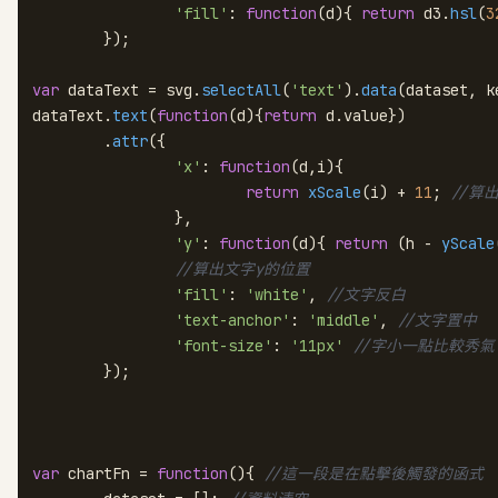
'fill'
: 
function
(
d
){ 
return
 d3.
hsl
(
3
	});

var
 dataText = svg.
selectAll
(
'text'
).
data
(dataset, k
dataText.
text
(
function
(
d
){
return
 d.
value
})

	.
attr
({

'x'
: 
function
(
d,i
){

return
xScale
(i) + 
11
; 
//算
		},

'y'
: 
function
(
d
){ 
return
 (h - 
yScale
//算出文字y的位置
'fill'
: 
'white'
, 
//文字反白
'text-anchor'
: 
'middle'
, 
//文字置中
'font-size'
: 
'11px'
//字小一點比較秀氣
	});

var
 chartFn = 
function
(
){ 
//這一段是在點擊後觸發的函式