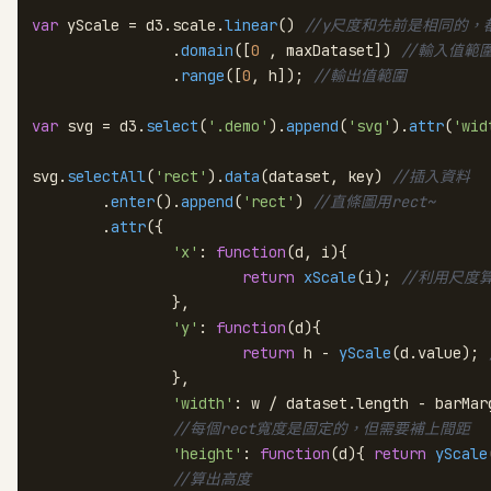
var
 yScale = d3.
scale
.
linear
() 
//y尺度和先前是相同的，
		.
domain
([
0
 , maxDataset]) 
//輸入值範
		.
range
([
0
, h]); 
//輸出值範圍
var
 svg = d3.
select
(
'.demo'
).
append
(
'svg'
).
attr
(
'wid
svg.
selectAll
(
'rect'
).
data
(dataset, key) 
//插入資料
	.
enter
().
append
(
'rect'
) 
//直條圖用rect~
	.
attr
({

'x'
: 
function
(
d, i
){

return
xScale
(i); 
//利用尺度算
		},

'y'
: 
function
(
d
){

return
 h - 
yScale
(d.
value
); 
		},

'width'
: w / dataset.
length
 - barMarg
//每個rect寬度是固定的，但需要補上間距
'height'
: 
function
(
d
){ 
return
yScale
//算出高度