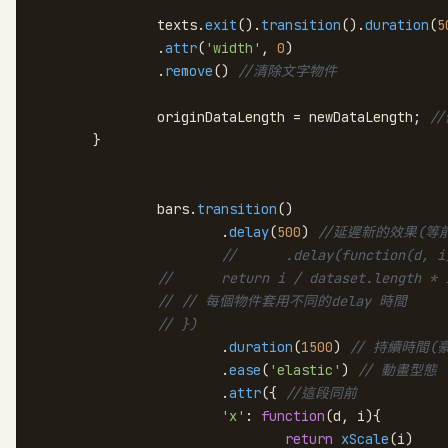
		texts.
exit
().
transition
().
duration
(
5
		.
attr
(
'width'
, 
0
)

		.
remove
() 
//清除文字物件
		originDataLength = newDataLength; 
/
	}

		bars.
transition
()

			.
delay
(
500
) 
//延遲新的效果(等
// 	.delay(function(d, 
// 	return i / dataset.length *
// // 每個物件套用不同的delay 時間
// })
			.
duration
(
1500
) 
// 持續時間(
			.
ease
(
'elastic'
) 
// 動畫型態
 			.
attr
({ 
//這段同前
'x'
: 
function
(
d, i
){

return
xScale
(i)
