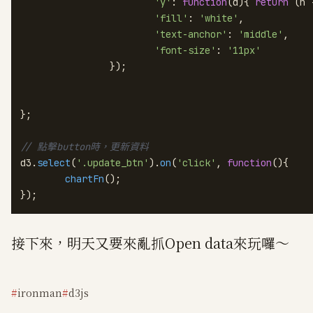
'y'
: 
function
(
d
){ 
return
 (h 
'fill'
: 
'white'
,

'text-anchor'
: 
'middle'
,

'font-size'
: 
'11px'
		});

};

// 點擊button時，更新資料
d3.
select
(
'.update_btn'
).
on
(
'click'
, 
function
(
){

chartFn
();

});
接下來，明天又要來亂抓Open data來玩囉～
ironman
d3js