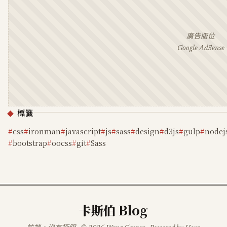
廣告版位
Google AdSense
標籤
css
ironman
javascript
js
sass
design
d3js
gulp
nodej
bootstrap
oocss
git
Sass
卡斯伯 Blog