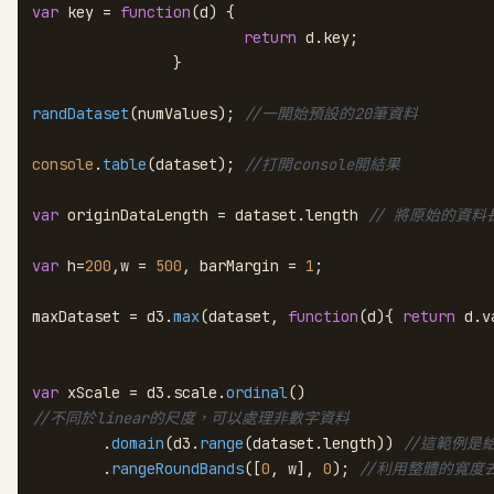
var
 key = 
function
(
d
) {

return
 d.
key
;

		}

randDataset
(numValues); 
//一開始預設的20筆資料
console
.
table
(dataset); 
//打開console開結果
var
 originDataLength = dataset.
length
// 將原始的資料
var
 h=
200
,w = 
500
, barMargin = 
1
;

maxDataset = d3.
max
(dataset, 
function
(
d
){ 
return
 d.
v
var
 xScale = d3.
scale
.
ordinal
//不同於linear的尺度，可以處理非數字資料
	.
domain
(d3.
range
(dataset.
length
)) 
//這範例是
	.
rangeRoundBands
([
0
, w], 
0
); 
//利用整體的寬度