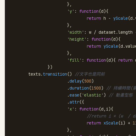
			},

'y'
: 
function
(
d
){

return
 h - 
yScale
(d.
			},

'width'
: w / dataset.
length
 
'height'
: 
function
(
d
){

return
yScale
(d.
valu
			},

'fill'
: 
function
(
d
){ 
return
 
		})

 	texts.
transition
() 
//文字也是同前
			.
delay
(
500
)

			.
duration
(
1500
) 
// 持續時間(
			.
ease
(
'elastic'
) 
// 動畫型態
			.
attr
({

'x'
: 
function
(
d,i
){

//return i * (w  / d
return
xScale
(i) + 
1
			},
